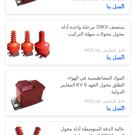
اتّصل بنا
مراقبة
الجودة
23
منتصف 33KV مرحلة واحدة أداة
محول محولات سهلة التركيب
أداة محول الحالي
اتصل
قابل للتفاوض MOQ:1pc
بنا
اتّصل بنا
أخبار
المواد المغناطيسية في الهواء
الطلق محول الجهد 6 KV المعايير
29
اطلب
الدولية
اقتباس
قابل للتفاوض MOQ:1pc
أس التحقيق الحالي
اتّصل بنا
خريطة
عالية الدقة المتوسطة أداة محول
الموقع