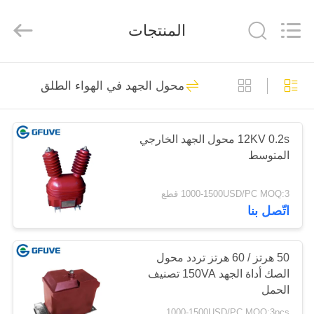
Beijing
GFUVE
Instrument
المنتجات
Transformer
Manufacturer
Co.,Ltd..
All
Rights
الصفحة
Reserved.
24
محول الجهد في الهواء الطلق
الرئيسية
صفر تسلسل محول
الحالي
منتجات
12KV 0.2s محول الجهد الخارجي
المتوسط
معلومات
1000-1500USD/PC MOQ:3 قطع
عنا
اتّصل بنا
51
سبليت الأساسية
جولة
50 هرتز / 60 هرتز تردد محول
الصك أداة الجهد 150VA تصنيف
في
محول الحالي
الحمل
المعمل
1000-1500USD/PC MOQ:3pcs