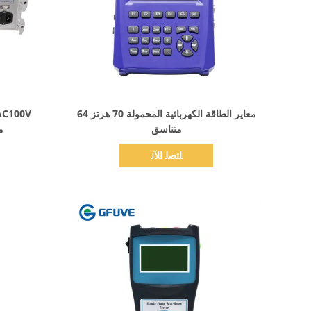
اظهر التفاصيل
معاير الطاقة الكهربائية المحمولة 70 هرتز 64
متناسق
متز
ﺎﺘﺼﻟ ﺍﻶﻧ