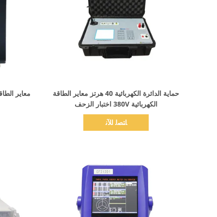
اظهر التفاصيل
حماية الدائرة الكهربائية 40 هرتز معاير الطاقة
الكهربائية 380V اختبار الزحف
ﺎﺘﺼﻟ ﺍﻶﻧ