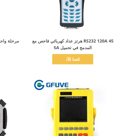
اظهر التفاصيل
RS232 120A 45 هرتز عداد كهربائي فاحص مع
المدمج في تحميل 5A
ﺎﺘﺼﻟ ﺍﻶﻧ