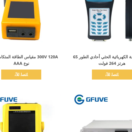
اظهر التفاصيل
اظهر التفاصيل
معاير الطاقة الكهربائية الحثي أحادي الطور 65
300V 120A مقياس الطاقة المت
هرتز 264 فولت
نوع AAA
ﺎﺘﺼﻟ ﺍﻶﻧ
ﺎﺘﺼﻟ ﺍﻶﻧ