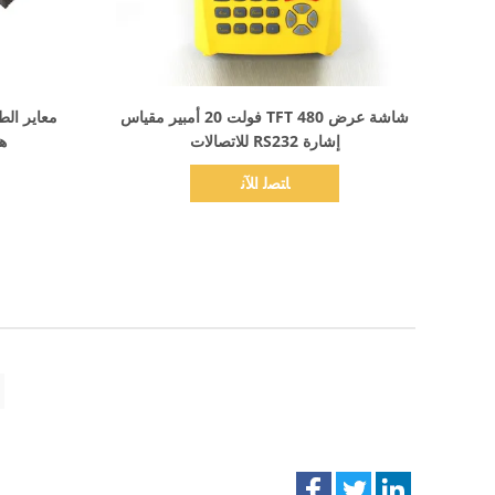
اظهر التفاصيل
شاشة عرض TFT 480 فولت 20 أمبير مقياس
إشارة RS232 للاتصالات
ه
ﺎﺘﺼﻟ ﺍﻶﻧ