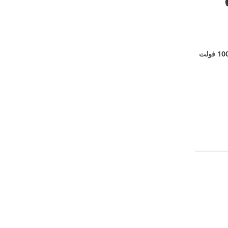
معدات اختبار متر مدمجة 40 هرتز 100 فولت