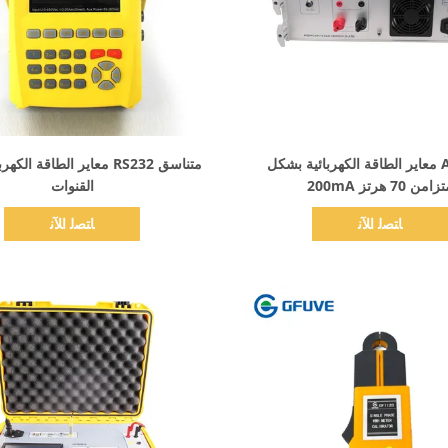
اظهر التفاصيل
اظهر التفاصيل
AC100V معاير الطاقة الكهربائية بشكل
متناسق RS232 معاير الطاقة ال
امن 70 هرتز 200mA
القنوات
ﺎﺘﺼﻟ ﺍﻶﻧ
ﺎﺘﺼﻟ ﺍﻶﻧ