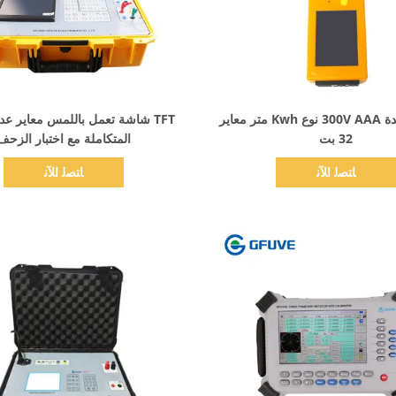
اظهر التفاصيل
اظهر التفاصيل
مرحلة واحدة 300V AAA نوع Kwh متر معاير
TFT شاشة تعمل باللمس معاير عدا
32 بت
المتكاملة مع اختبار الزحف
ﺎﺘﺼﻟ ﺍﻶﻧ
ﺎﺘﺼﻟ ﺍﻶﻧ