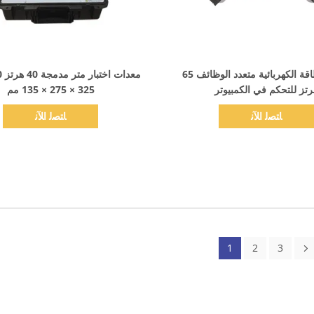
اظهر التفاصيل
اظهر التفاصيل
معاير الطاقة الكهربائية متعدد الوظائف 65
رتز للتحكم في الكمبيوتر
325 × 275 × 135 مم
ﺎﺘﺼﻟ ﺍﻶﻧ
ﺎﺘﺼﻟ ﺍﻶﻧ
1
2
3