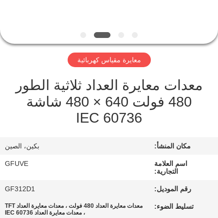
مراقبة
الجودة
معايرة مقياس كهربائية
اتصل
معدات معايرة العداد ثلاثية الطور
بنا
480 فولت 640 × 480 شاشة
IEC 60736
أخبار
مكان المنشأ:
بكين، الصين
اطلب
اقتباس
اسم العلامة
GFUVE
التجارية:
رقم الموديل:
GF312D1
خريطة
تسليط الضوء:
معدات معايرة العداد 480 فولت ، معدات معايرة العداد TFT
الموقع
، معدات معايرة العداد IEC 60736