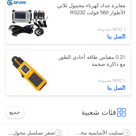
معايرة عداد كهرباء محمول ثلاثي
الأطوار 560 فولت RS232
MOQ:1 مجموعة
اتّصل بنا
0.2٪ مقياس طاقة أحادي الطور
مع ذاكرة ضخمة
MOQ:1 مجموعة
اتّصل بنا
فئات شعبية
جميع
سبليت الأساسية محول الحالي
صفر تسلسل محول الحالي