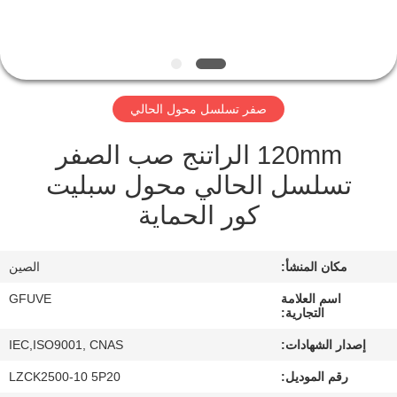
مراقبة
الجودة
صفر تسلسل محول الحالي
اتصل
120mm الراتنج صب الصفر
بنا
تسلسل الحالي محول سبليت
كور الحماية
أخبار
مكان المنشأ:
الصين
اطلب
اقتباس
اسم العلامة
GFUVE
التجارية:
إصدار الشهادات:
IEC,ISO9001, CNAS
خريطة
رقم الموديل:
LZCK2500-10 5P20
الموقع