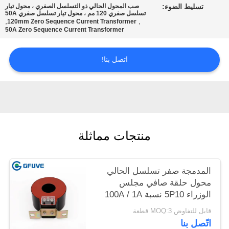
تسليط الضوء:
صب المحول الحالي ذو التسلسل الصفري ، محول تيار
تسلسل صفري 120 مم ، محول تيار تسلسل صفري 50A
,
,
120mm Zero Sequence Current Transformer
PRIVACY
50A Zero Sequence Current Transformer
POLICY
اتصل بنا!
منتجات مماثلة
المدمجة صفر تسلسل الحالي
محول حلقة صافي مجلس
الوزراء 5P10 نسبة 100A / 1A
قابل للتفاوض MOQ:3 قطعة
اتّصل بنا