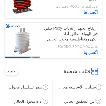
قابل للتفاوض MOQ:3 مجموعات
اتّصل بنا
ارتفاع الجهد راتنجات Poxy يلقي
في الهواء الطلق أداة
الكهرومغناطيسية محول الحالي
1800-2500USD/PC MOQ:3pcs
اتّصل بنا
فئات شعبية
جميع
سبليت الأساسية محول الحالي
صفر تسلسل محول الحالي
أس التحقيق الحالي
أداة محول الحالي