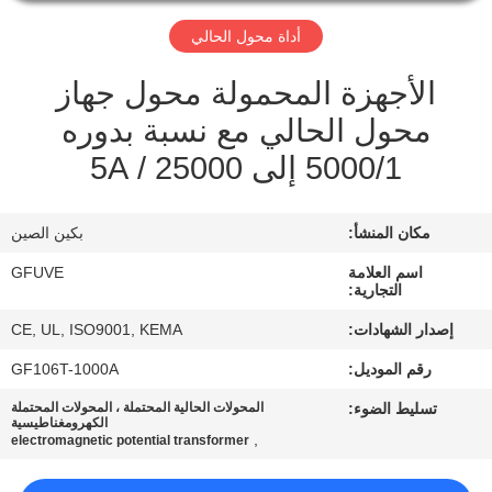
أداة محول الحالي
مراقبة
الجودة
الأجهزة المحمولة محول جهاز
محول الحالي مع نسبة بدوره
اتصل
5000/1 إلى 25000 / 5A
بنا
مكان المنشأ:
بكين الصين
اطلب
اسم العلامة
GFUVE
التجارية:
اقتباس
إصدار الشهادات:
CE, UL, ISO9001, KEMA
أخبار
رقم الموديل:
GF106T-1000A
تسليط الضوء:
المحولات الحالية المحتملة ، المحولات المحتملة
الكهرومغناطيسية
,
electromagnetic potential transformer