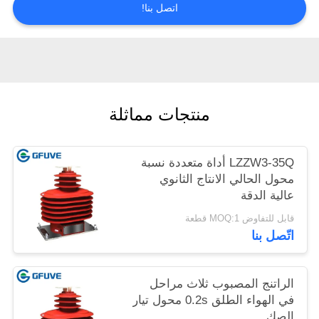
اتصل بنا!
منتجات مماثلة
LZZW3-35Q أداة متعددة نسبة
محول الحالي الانتاج الثانوي
عالية الدقة
قابل للتفاوض MOQ:1 قطعة
اتّصل بنا
الراتنج المصبوب ثلاث مراحل
في الهواء الطلق 0.2s محول تيار
الصك