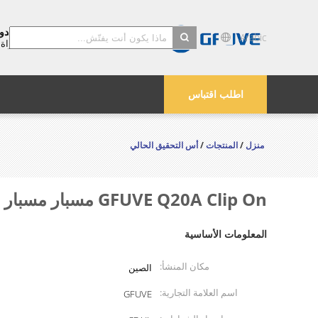
بكين غفوف محول الصك الصانع المحدود
Arabic
المحول الحالي الحصري، والانقسام
النواة
search
اطلب اقتباس
منزل
/
المنتجات
/
أس التحقيق الحالي
GFUVE Q20A Clip On مسبار مسبار تيار عالي التردد ، كابل تيار متردد 2.5 متر
المعلومات الأساسية
مكان المنشأ:
الصين
اسم العلامة التجارية:
GFUVE