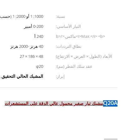
نسبة:
1000: 1 أو 2000: 1 (حسب الطلب)
التيار الأساسي:
0-200 أمبير
<i>Max.</i> <b>ماكس.</b>
240 أ
<i>Cont.</i> <b>تابع</b>
نطاق الترددات:
40 هرتز -2000 هرتز
<i>Input current</i> <b>المدخلات
الأبعاد (الطول × العرض × الارتفاع)
48 × 186 × 27
الحالية</b>:
(مم):
عقد سلك القطر (مم):
φ20
المشبك الحالي التحقيق
إبراز:
,
Q20A
مشبك تيار صغير محمول عالي الدقة على المستشعرات