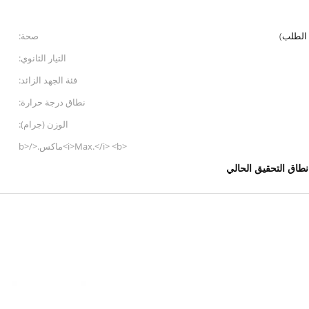
صحة:
التيار الثانوي:
فئة الجهد الزائد:
نطاق درجة حرارة:
الوزن (جرام):
<i>Max.</i> <b>ماكس.</b>
<i>jaw opening (mm)</i>
نطاق التحقيق الحالي
<b>فتح الفك (مم)</b>: