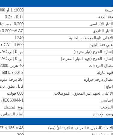
نسبة
1000: 1 أو 2000: 1 (حسب الطلب)
فئة الدقة
0.1٪ ، 0.2٪
التيار الأساسي
0-200 أمبير تيار متردد
التيار الثانوي
0-200mA AC (حسب الطلب)
الأعلى.تابعالمدخلات الحالية
240 أ
على فئة الجهد
CAT III 600 فولت
إشارة الخرج (تيار متردد)
من 0 إلى 200mA AC في تيار الإدخال الاسمي
إشارة الخرج (جهد التيار المتردد)
من 0 إلى 200mV AC في تيار الإدخال الاسمي
نطاق الترددات
40 هرتز -2000 هرتز
قوة عازلة
3KV 50Hz / 60Hz في دقيقة
نطاق درجة حرارة
-20 درجة مئوية إلى + 55 درجة مئوية
انتاج |
كابل بطول 2.5 متر مع موصل D01
الأعلى.الجهد غير المعزول الموصلات
600 فولت
اساسي
 ، IEC60044-1
التركيب
نوع المشبك
وضع الإخراج
انتاج الرصاص (2.5 م)
الأبعاد (الطول × العرض × الارتفاع) (مم)
48 × 186 × 27
الوزن (جرام)
300