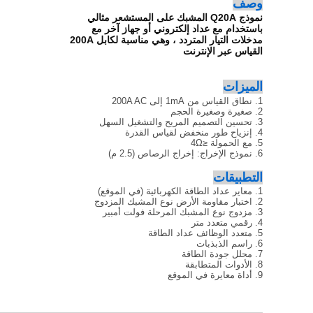
وصف
نموذج Q20A المشبك على المستشعر مثالي
باستخدام مع عداد إلكتروني أو جهاز آخر مع
مدخلات التيار المتردد ، وهي مناسبة لكابل 200A
القياس عبر الإنترنت
الميزات
1. نطاق القياس من 1mA إلى 200A AC
2. صغيرة وصغيرة الحجم
3. تحسين التصميم المريح والتشغيل السهل
4. إنزياح طور منخفض لقياس القدرة
5. مع الحمولة ≤4Ω
6. نموذج الإخراج: إخراج الرصاص (2.5 م)
التطبيقات
1. معاير عداد الطاقة الكهربائية (في الموقع)
2. اختبار مقاومة الأرض نوع المشبك المزدوج
3. مزدوج نوع المشبك المرحلة فولت أمبير
4. رقمي متعدد متر
5. متعدد الوظائف عداد الطاقة
6. راسم الذبذبات
7. محلل جودة الطاقة
8. الأدوات المتطابقة
9. أداة معايرة في الموقع