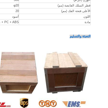
قطر السلك القابضة (مم)
φ20
الأعلى.فتحة الفك (مم)
20
اللون
أسود
مادة
PC + ABS + بولي كربونات ، UL94 V0
التعبئة والتسليم