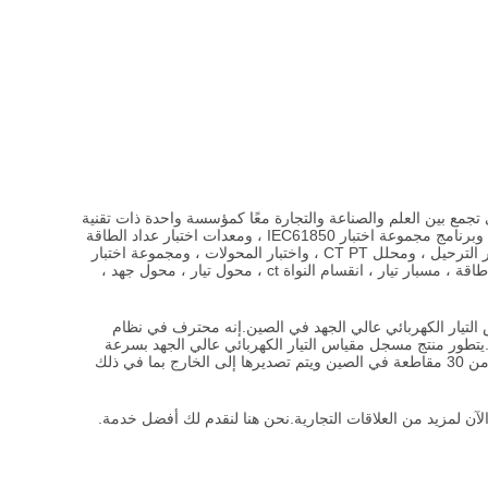
ي عام 2005. وهي تجمع بين العلم والصناعة والتجارة معًا كمؤسسة واحدة ذات تقنية
عالية.تنتج GFUVE بشكل أساسي مسجل مقياس التيار الكهربائي عالي الجهد ، وبرنامج مجموعة اختبار IEC61850 ، ومعدات اختبار عداد الطاقة
، والمقياس القياسي المرجعي ، ومصدر طاقة الحمل الوهمي ، ومجموعة اختبار الترحيل ، ومحلل CT PT ، واختبار المحولات ، ومجموعة اختبار
الجهد العالي ، والمعاير الكهربائي ، ومحلل الطاقة والذكي عداد رقمي ، محول طاقة ، مسبار تيار ، انقسام النواة ct ، محول تيار ، محول جهد ،
س التيار الكهربائي عالي الجهد في الصين.إنه محترف في نظام
.يتطور منتج مسجل مقياس التيار الكهربائي عالي الجهد بسرعة
كبيرة في السوق.حصلت شركتنا على شهادة ISO9001.تباع المنتجات إلى أكثر من 30 مقاطعة في الصين ويتم تصديرها إلى الخارج بما في ذلك
لآن لمزيد من العلاقات التجارية.نحن هنا لنقدم لك أفضل خدمة.