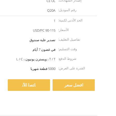
إصدار الشهادات:
CE UL
رقم الموديل:
Q20A
الحد الأدنى لكمية:
1
الأسعار:
90-115 USD/PC
تفاصيل التغليف:
تصدير علبة صندوق
وقت التسليم:
في غضون 7 أيام
شروط الدفع:
T / T ، ويسترن يونيون ، L / C
القدرة على العرض:
5000 قطعة شهريا
افضل سعر
ﺎﺘﺼﻟ ﺍﻶﻧ